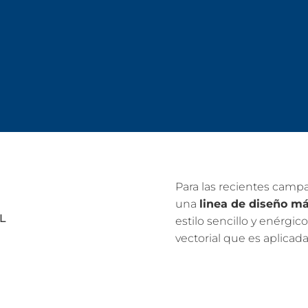
Para las recientes cam
una
linea de diseño m
L
estilo sencillo y enérgic
vectorial que es aplicad