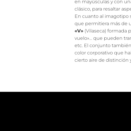
en mayúsculas y con una 
clásico, para resaltar as
En cuanto al imagotipo
que permitiera más de u
«V»
(Vilaseca) formada po
vuelo»… que pueden trans
etc. El conjunto también
color corporativo que ha
cierto aire de distinción 